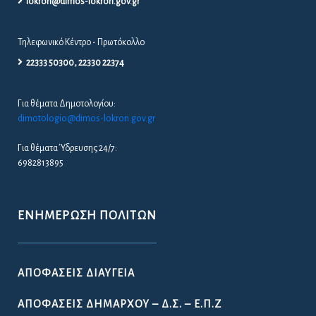
lokron@dimos-lokron.gov.gr
Τηλεφωνικό Κέντρο - Πρωτόκολλο
22333 50300, 22330 22374
Για θέματα Δημοτολογίου:
dimotologio@dimos-lokron.gov.gr
Για θέματα Ύδρευσης 24/7:
6982813895
ΕΝΗΜΈΡΩΣΗ ΠΟΛΙΤΏΝ
ΑΠΟΦΆΣΕΙΣ ΔΙΑΎΓΕΙΑ
ΑΠΟΦΆΣΕΙΣ ΔΗΜΆΡΧΟΥ – Δ.Σ. – Ε.Π.Ζ