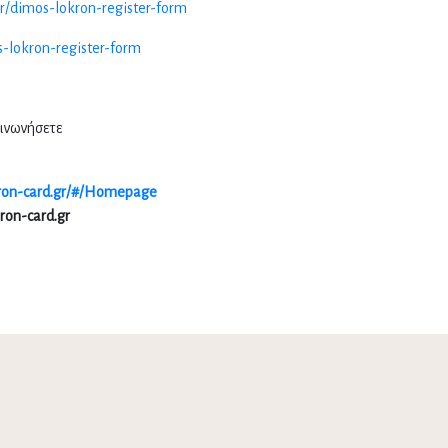
r/dimos-lokron-register-form
s-lokron-register-form
ινωνήσετε
aron-card.gr/#/Homepage
ron-card.gr