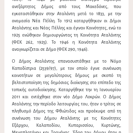
ανεξάρτητος Δήμος από τους Μακεδόνες, που
εγκαταστάθηκαν στην Αταλάντη μετά το 1833, με την
ονομασία Νέα Πέλλη. Το 1912 καταργήθηκαν οι Δήμοι
Αταλάντης και Νέας Πέλλης και έγιναν Κοινότητες, ενώ το
1925 ενώθηκαν δημιουργώντας τη Κοινότητα Αταλάντης
(ΦΕΚ 262, 1925). Το 1946 η Κοινότητα Αταλάντης
αναγνωρίζεται σε Δήμο (ΦΕΚ 290, 1946).
Ο Δήμος Αταλάντης επανασυστάθηκε με το Νόμο
Καποδίστρια (2539/97), με τον οποίο έγινε συνένωση
κοινοτήτων σε μεγαλύτερους δήμους με σκοπό τη
βελτιστοποίηση της δημόσιας διοίκησης στο επίπεδο της
τοπικής αυτοδιοίκησης. Καταργήθηκε την 1η Ιανουαρίου
2011 και εντάχθηκε στον νέο Δήμο Λοκρών. Ο Δήμος
Αταλάντης την περίοδο λειτουργίας του, ήταν ο τρίτος σε
πληθυσμό Δήμος της Φθιώτιδας και προέκυψε από τη
συνένωση του Δήμου Αταλάντης με τις Κοινότητες
Εξάρχου, Καλαποδίου, Κυπαρισσίου, Κυρτώνης,
Μεγαπλατάνου και Τραγάνας. Έδρα του Δήμου ήταν η