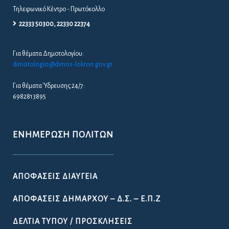
Τηλεφωνικό Κέντρο - Πρωτόκολλο
22333 50300, 22330 22374
Για θέματα Δημοτολογίου:
dimotologio@dimos-lokron.gov.gr
Για θέματα Ύδρευσης 24/7:
6982813895
ΕΝΗΜΈΡΩΣΗ ΠΟΛΙΤΏΝ
ΑΠΟΦΆΣΕΙΣ ΔΙΑΎΓΕΙΑ
ΑΠΟΦΆΣΕΙΣ ΔΗΜΆΡΧΟΥ – Δ.Σ. – Ε.Π.Ζ
ΔΕΛΤΊΑ ΤΎΠΟΥ / ΠΡΟΣΚΛΉΣΕΙΣ