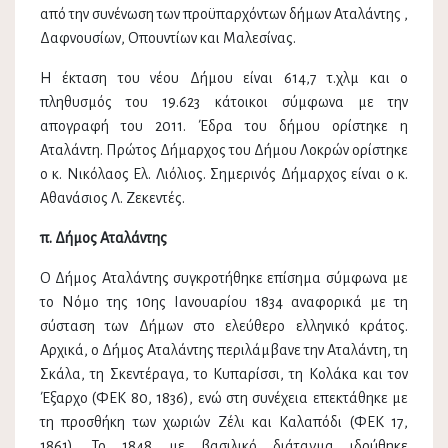
από την συνένωση των προϋπαρχόντων δήμων Αταλάντης ,
Δαφνουσίων, Οπουντίων και Μαλεσίνας.
Η έκταση του νέου Δήμου είναι 614,7 τ.χλμ και ο
πληθυσμός του 19.623 κάτοικοι σύμφωνα με την
απογραφή του 2011. Έδρα του δήμου ορίστηκε η
Αταλάντη. Πρώτος Δήμαρχος του Δήμου Λοκρών ορίστηκε
ο κ. Νικόλαος Ελ. Λιόλιος. Σημερινός Δήμαρχος είναι ο κ.
Αθανάσιος Λ. Ζεκεντές.
π. Δήμος Αταλάντης
Ο Δήμος Αταλάντης συγκροτήθηκε επίσημα σύμφωνα με
το Νόμο της 10ης Ιανουαρίου 1834 αναφορικά με τη
σύσταση των Δήμων στο ελεύθερο ελληνικό κράτος.
Αρχικά, ο Δήμος Αταλάντης περιλάμβανε την Αταλάντη, τη
Σκάλα, τη Σκεντέραγα, το Κυπαρίσσι, τη Κολάκα και τον
Έξαρχο (ΦΕΚ 80, 1836), ενώ στη συνέχεια επεκτάθηκε με
τη προσθήκη των χωριών Ζέλι και Καλαπόδι (ΦΕΚ 17,
1861). Το 1848 με βασιλικό διάταγμα ιδρύθηκε