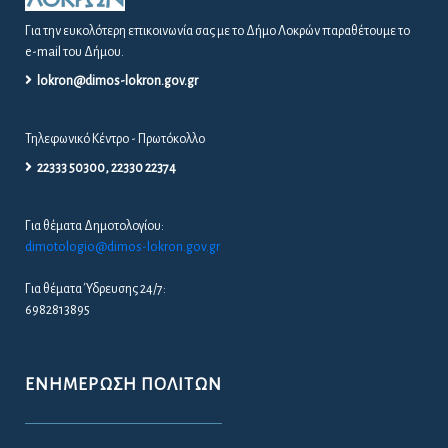
Για την ευκολότερη επικοινωνία σας με το Δήμο Λοκρών παραθέτουμε το
e-mail του Δήμου.
lokron@dimos-lokron.gov.gr
Τηλεφωνικό Κέντρο - Πρωτόκολλο
22333 50300, 22330 22374
Για θέματα Δημοτολογίου:
dimotologio@dimos-lokron.gov.gr
Για θέματα Ύδρευσης 24/7:
6982813895
ΕΝΗΜΈΡΩΣΗ ΠΟΛΙΤΏΝ