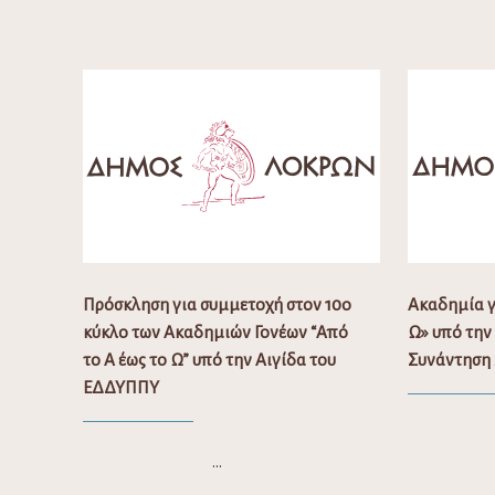
Πρόσκληση για συμμετοχή στον 10ο
Ακαδημία γι
κύκλο των Ακαδημιών Γονέων “Από
Ω» υπό την
το Α έως το Ω” υπό την Αιγίδα του
Συνάντηση 
ΕΔΔΥΠΠΥ
…