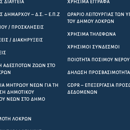
Σ ΔΙΑΎΓΕΙΑ
ΧΡΉΣΙΜΑ ΈΓΓΡΑΦΑ
 ΔΗΜΆΡΧΟΥ – Δ.Σ. – Ε.Π.Ζ
ΩΡΆΡΙΟ ΛΕΙΤΟΥΡΓΊΑΣ ΤΩΝ 
ΤΟΥ ΔΉΜΟΥ ΛΟΚΡΏΝ
ΠΟΥ / ΠΡΟΣΚΛΉΣΕΙΣ
ΧΡΉΣΙΜΑ ΤΗΛΈΦΩΝΑ
ΕΙΣ / ΔΙΑΚΗΡΎΞΕΙΣ
ΧΡΉΣΙΜΟΙ ΣΎΝΔΕΣΜΟΙ
ΕΙΣ
ΠΟΙΌΤΗΤΑ ΠΌΣΙΜΟΥ ΝΕΡΟΎ
Ή ΑΔΈΣΠΟΤΩΝ ΖΏΩΝ ΣΤΟ
ΚΡΏΝ
ΔΉΛΩΣΗ ΠΡΟΣΒΑΣΙΜΌΤΗΤ
ΊΑ ΜΗΤΡΏΟΥ ΝΈΩΝ ΓΙΑ ΤΗ
GDPR – ΕΠΕΞΕΡΓΑΣΙΑ ΠΡΟ
ΣΗ ΔΗΜΟΤΙΚΟΎ
ΔΕΔΟΜΕΝΩΝ
ΟΥ ΝΈΩΝ ΣΤΟ ΔΉΜΟ
ΜΌΤΗ ΛΟΚΡΏΝ