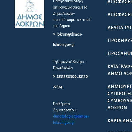
Για την ευκολότερη
ΑΠΟΦΆΣΕΙ
επικοινωνία σας με το
Δήμο Λοκρών
ΑΠΟΦΆΣΕΙΣ
παραθέτουμε το e-mail
του Δήμου.
ΔΕΛΤΊΑ ΤΎ
lokron@dimos-
ΠΡΟΚΗΡΎΞ
lokron.gov.gr
ΠΡΟΣΛΉΨ
Τηλεφωνικό Κέντρο -
ΚΑΤΑΓΡΑΦ
Πρωτόκολλο
ΔΉΜΟ ΛΟ
22333 50300, 22330
ΔΗΜΙΟΥΡΓ
22374
ΣΥΓΚΡΌΤΗ
ΣΥΜΒΟΥΛΊ
Για θέματα
ΛΟΚΡΏΝ
Δημοτολογίου:
dimotologio@dimos-
ΚΆΡΤΑ ΔΗ
lokron.gov.gr