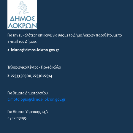
Για την ευκολότερη επικοινωνία σας με το Δήμο Λοκρών παραθέτουμε το
e-mail του Δήμου.
lokron@dimos-lokron.gov.gr
Τηλεφωνικό Κέντρο - Πρωτόκολλο
22333 50300, 22330 22374
Για θέματα Δημοτολογίου:
dimotologio@dimos-lokron.gov.gr
Για θέματα Ύδρευσης 24/7:
6982813895