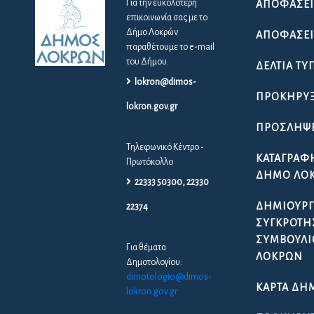
Για την ευκολότερη
ΑΠΟΦΆΣΕΙ
επικοινωνία σας με το
Δήμο Λοκρών
ΑΠΟΦΆΣΕΙΣ
παραθέτουμε το e-mail
του Δήμου.
ΔΕΛΤΊΑ ΤΎ
lokron@dimos-
ΠΡΟΚΗΡΎΞ
lokron.gov.gr
ΠΡΟΣΛΉΨ
Τηλεφωνικό Κέντρο -
ΚΑΤΑΓΡΑΦ
Πρωτόκολλο
ΔΉΜΟ ΛΟ
22333 50300, 22330
ΔΗΜΙΟΥΡΓ
22374
ΣΥΓΚΡΌΤΗ
ΣΥΜΒΟΥΛΊ
Για θέματα
ΛΟΚΡΏΝ
Δημοτολογίου:
dimotologio@dimos-
ΚΆΡΤΑ ΔΗ
lokron.gov.gr