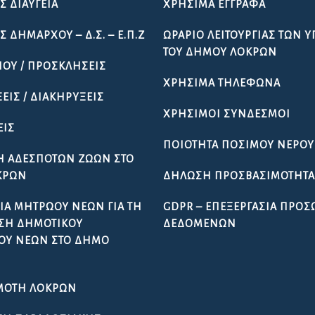
Σ ΔΙΑΎΓΕΙΑ
ΧΡΉΣΙΜΑ ΈΓΓΡΑΦΑ
 ΔΗΜΆΡΧΟΥ – Δ.Σ. – Ε.Π.Ζ
ΩΡΆΡΙΟ ΛΕΙΤΟΥΡΓΊΑΣ ΤΩΝ 
ΤΟΥ ΔΉΜΟΥ ΛΟΚΡΏΝ
ΠΟΥ / ΠΡΟΣΚΛΉΣΕΙΣ
ΧΡΉΣΙΜΑ ΤΗΛΈΦΩΝΑ
ΕΙΣ / ΔΙΑΚΗΡΎΞΕΙΣ
ΧΡΉΣΙΜΟΙ ΣΎΝΔΕΣΜΟΙ
ΕΙΣ
ΠΟΙΌΤΗΤΑ ΠΌΣΙΜΟΥ ΝΕΡΟΎ
Ή ΑΔΈΣΠΟΤΩΝ ΖΏΩΝ ΣΤΟ
ΚΡΏΝ
ΔΉΛΩΣΗ ΠΡΟΣΒΑΣΙΜΌΤΗΤ
ΊΑ ΜΗΤΡΏΟΥ ΝΈΩΝ ΓΙΑ ΤΗ
GDPR – ΕΠΕΞΕΡΓΑΣΙΑ ΠΡΟ
ΣΗ ΔΗΜΟΤΙΚΟΎ
ΔΕΔΟΜΕΝΩΝ
ΟΥ ΝΈΩΝ ΣΤΟ ΔΉΜΟ
ΜΌΤΗ ΛΟΚΡΏΝ