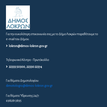
Για την ευκολότερη επικοινωνία σας με το Δήμο Λοκρών παραθέτουμε το
e-mail του Δήμου.
lokron@dimos-lokron.gov.gr
Τηλεφωνικό Κέντρο - Πρωτόκολλο
22333 50300, 22330 22374
Για θέματα Δημοτολογίου:
dimotologio@dimos-lokron.gov.gr
Για θέματα Ύδρευσης 24/7:
6982813895