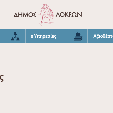
e Υπηρεσίες
Αξιοθέατ
ς