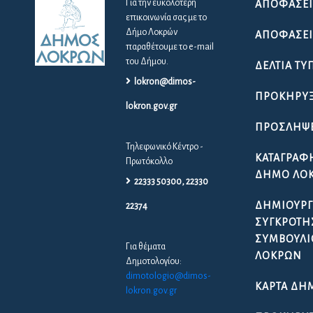
Για την ευκολότερη
ΑΠΟΦΆΣΕΙ
επικοινωνία σας με το
Δήμο Λοκρών
ΑΠΟΦΆΣΕΙΣ
παραθέτουμε το e-mail
του Δήμου.
ΔΕΛΤΊΑ ΤΎ
lokron@dimos-
ΠΡΟΚΗΡΎΞ
lokron.gov.gr
ΠΡΟΣΛΉΨ
Τηλεφωνικό Κέντρο -
ΚΑΤΑΓΡΑΦ
Πρωτόκολλο
ΔΉΜΟ ΛΟ
22333 50300, 22330
ΔΗΜΙΟΥΡΓ
22374
ΣΥΓΚΡΌΤΗ
ΣΥΜΒΟΥΛΊ
Για θέματα
ΛΟΚΡΏΝ
Δημοτολογίου:
dimotologio@dimos-
ΚΆΡΤΑ ΔΗ
lokron.gov.gr