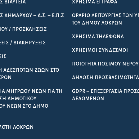
Σ ΔΙΑΎΓΕΙΑ
ΧΡΉΣΙΜΑ ΈΓΓΡΑΦΑ
 ΔΗΜΆΡΧΟΥ – Δ.Σ. – Ε.Π.Ζ
ΩΡΆΡΙΟ ΛΕΙΤΟΥΡΓΊΑΣ ΤΩΝ 
ΤΟΥ ΔΉΜΟΥ ΛΟΚΡΏΝ
ΠΟΥ / ΠΡΟΣΚΛΉΣΕΙΣ
ΧΡΉΣΙΜΑ ΤΗΛΈΦΩΝΑ
ΕΙΣ / ΔΙΑΚΗΡΎΞΕΙΣ
ΧΡΉΣΙΜΟΙ ΣΎΝΔΕΣΜΟΙ
ΕΙΣ
ΠΟΙΌΤΗΤΑ ΠΌΣΙΜΟΥ ΝΕΡΟΎ
Ή ΑΔΈΣΠΟΤΩΝ ΖΏΩΝ ΣΤΟ
ΚΡΏΝ
ΔΉΛΩΣΗ ΠΡΟΣΒΑΣΙΜΌΤΗΤ
ΊΑ ΜΗΤΡΏΟΥ ΝΈΩΝ ΓΙΑ ΤΗ
GDPR – ΕΠΕΞΕΡΓΑΣΙΑ ΠΡΟ
ΣΗ ΔΗΜΟΤΙΚΟΎ
ΔΕΔΟΜΕΝΩΝ
ΟΥ ΝΈΩΝ ΣΤΟ ΔΉΜΟ
ΜΌΤΗ ΛΟΚΡΏΝ