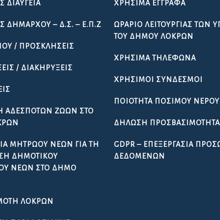
Σ ΔΙΑΎΓΕΙΑ
ΧΡΉΣΙΜΑ ΈΓΓΡΑΦΑ
 ΔΗΜΆΡΧΟΥ – Δ.Σ. – Ε.Π.Ζ
ΩΡΆΡΙΟ ΛΕΙΤΟΥΡΓΊΑΣ ΤΩΝ 
ΤΟΥ ΔΉΜΟΥ ΛΟΚΡΏΝ
ΠΟΥ / ΠΡΟΣΚΛΉΣΕΙΣ
ΧΡΉΣΙΜΑ ΤΗΛΈΦΩΝΑ
ΕΙΣ / ΔΙΑΚΗΡΎΞΕΙΣ
ΧΡΉΣΙΜΟΙ ΣΎΝΔΕΣΜΟΙ
ΕΙΣ
ΠΟΙΌΤΗΤΑ ΠΌΣΙΜΟΥ ΝΕΡΟΎ
Ή ΑΔΈΣΠΟΤΩΝ ΖΏΩΝ ΣΤΟ
ΚΡΏΝ
ΔΉΛΩΣΗ ΠΡΟΣΒΑΣΙΜΌΤΗΤ
ΊΑ ΜΗΤΡΏΟΥ ΝΈΩΝ ΓΙΑ ΤΗ
GDPR – ΕΠΕΞΕΡΓΑΣΙΑ ΠΡΟ
ΣΗ ΔΗΜΟΤΙΚΟΎ
ΔΕΔΟΜΕΝΩΝ
ΟΥ ΝΈΩΝ ΣΤΟ ΔΉΜΟ
ΜΌΤΗ ΛΟΚΡΏΝ