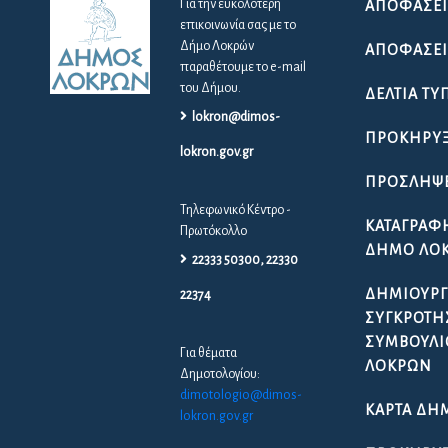
Για την ευκολότερη
ΑΠΟΦΆΣΕΙ
επικοινωνία σας με το
Δήμο Λοκρών
ΑΠΟΦΆΣΕΙΣ
παραθέτουμε το e-mail
του Δήμου.
ΔΕΛΤΊΑ ΤΎ
lokron@dimos-
ΠΡΟΚΗΡΎΞ
lokron.gov.gr
ΠΡΟΣΛΉΨ
Τηλεφωνικό Κέντρο -
ΚΑΤΑΓΡΑΦ
Πρωτόκολλο
ΔΉΜΟ ΛΟ
22333 50300, 22330
ΔΗΜΙΟΥΡΓ
22374
ΣΥΓΚΡΌΤΗ
ΣΥΜΒΟΥΛΊ
Για θέματα
ΛΟΚΡΏΝ
Δημοτολογίου:
dimotologio@dimos-
ΚΆΡΤΑ ΔΗ
lokron.gov.gr