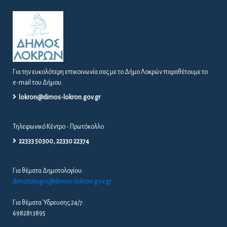
Για την ευκολότερη επικοινωνία σας με το Δήμο Λοκρών παραθέτουμε το
e-mail του Δήμου.
lokron@dimos-lokron.gov.gr
Τηλεφωνικό Κέντρο - Πρωτόκολλο
22333 50300, 22330 22374
Για θέματα Δημοτολογίου:
dimotologio@dimos-lokron.gov.gr
Για θέματα Ύδρευσης 24/7:
6982813895