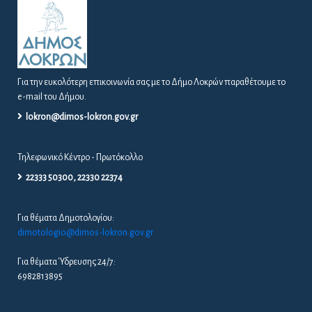
Για την ευκολότερη επικοινωνία σας με το Δήμο Λοκρών παραθέτουμε το
e-mail του Δήμου.
lokron@dimos-lokron.gov.gr
Τηλεφωνικό Κέντρο - Πρωτόκολλο
22333 50300, 22330 22374
Για θέματα Δημοτολογίου:
dimotologio@dimos-lokron.gov.gr
Για θέματα Ύδρευσης 24/7:
6982813895