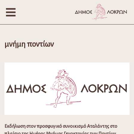
μνήμη ποντίων
Εκδήλωση στον προσφυγικό συνοικισμό Αταλάντης στο
πλαίσιο της Ημέρας Μνήμης Γενοκτονίας των Ποντίων