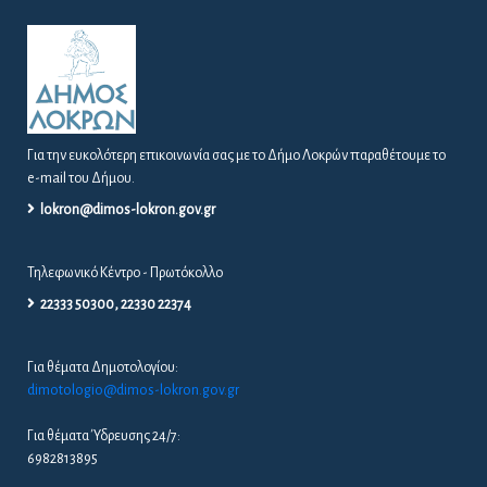
Για την ευκολότερη επικοινωνία σας με το Δήμο Λοκρών παραθέτουμε το
e-mail του Δήμου.
lokron@dimos-lokron.gov.gr
Τηλεφωνικό Κέντρο - Πρωτόκολλο
22333 50300, 22330 22374
Για θέματα Δημοτολογίου:
dimotologio@dimos-lokron.gov.gr
Για θέματα Ύδρευσης 24/7:
6982813895