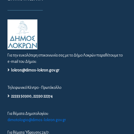
Για την ευκολότερη επικοινωνία σας με το Δήμο Λοκρών παραθέτουμε το
e-mail του Δήμου.
lokron@dimos-lokron.gov.gr
Τηλεφωνικό Κέντρο - Πρωτόκολλο
22333 50300, 22330 22374
Για θέματα Δημοτολογίου:
dimotologio@dimos-lokron.gov.gr
Για θέματα Ύδρευσης 24/7: