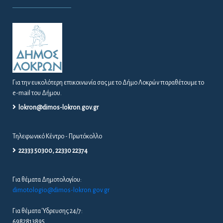
Για την ευκολότερη επικοινωνία σας με το Δήμο Λοκρών παραθέτουμε το
e-mail του Δήμου.
lokron@dimos-lokron.gov.gr
Τηλεφωνικό Κέντρο - Πρωτόκολλο
22333 50300, 22330 22374
Για θέματα Δημοτολογίου:
dimotologio@dimos-lokron.gov.gr
Για θέματα Ύδρευσης 24/7:
6982813895