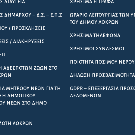
Σ ΔΙΑΎΓΕΙΑ
ΧΡΉΣΙΜΑ ΈΓΓΡΑΦΑ
 ΔΗΜΆΡΧΟΥ – Δ.Σ. – Ε.Π.Ζ
ΩΡΆΡΙΟ ΛΕΙΤΟΥΡΓΊΑΣ ΤΩΝ 
ΤΟΥ ΔΉΜΟΥ ΛΟΚΡΏΝ
ΠΟΥ / ΠΡΟΣΚΛΉΣΕΙΣ
ΧΡΉΣΙΜΑ ΤΗΛΈΦΩΝΑ
ΕΙΣ / ΔΙΑΚΗΡΎΞΕΙΣ
ΧΡΉΣΙΜΟΙ ΣΎΝΔΕΣΜΟΙ
ΕΙΣ
ΠΟΙΌΤΗΤΑ ΠΌΣΙΜΟΥ ΝΕΡΟΎ
Ή ΑΔΈΣΠΟΤΩΝ ΖΏΩΝ ΣΤΟ
ΚΡΏΝ
ΔΉΛΩΣΗ ΠΡΟΣΒΑΣΙΜΌΤΗΤ
ΊΑ ΜΗΤΡΏΟΥ ΝΈΩΝ ΓΙΑ ΤΗ
GDPR – ΕΠΕΞΕΡΓΑΣΙΑ ΠΡΟ
ΣΗ ΔΗΜΟΤΙΚΟΎ
ΔΕΔΟΜΕΝΩΝ
ΟΥ ΝΈΩΝ ΣΤΟ ΔΉΜΟ
ΜΌΤΗ ΛΟΚΡΏΝ