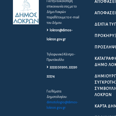
Για την ευκολότερη
ΑΠΟΦΆΣΕΙ
επικοινωνία σας με το
Δήμο Λοκρών
ΑΠΟΦΆΣΕΙΣ
παραθέτουμε το e-mail
του Δήμου.
ΔΕΛΤΊΑ ΤΎ
lokron@dimos-
ΠΡΟΚΗΡΎΞ
lokron.gov.gr
ΠΡΟΣΛΉΨ
Τηλεφωνικό Κέντρο -
ΚΑΤΑΓΡΑΦ
Πρωτόκολλο
ΔΉΜΟ ΛΟ
22333 50300, 22330
ΔΗΜΙΟΥΡΓ
22374
ΣΥΓΚΡΌΤΗ
ΣΥΜΒΟΥΛΊ
Για θέματα
ΛΟΚΡΏΝ
Δημοτολογίου:
dimotologio@dimos-
ΚΆΡΤΑ ΔΗ
lokron.gov.gr