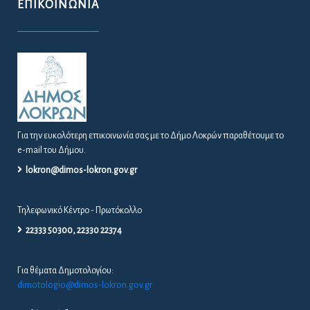
ΕΠΙΚΟΙΝΩΝΊΑ
Για την ευκολότερη επικοινωνία σας με το Δήμο Λοκρών παραθέτουμε το
e-mail του Δήμου.
lokron@dimos-lokron.gov.gr
Τηλεφωνικό Κέντρο - Πρωτόκολλο
22333 50300, 22330 22374
Για θέματα Δημοτολογίου:
dimotologio@dimos-lokron.gov.gr