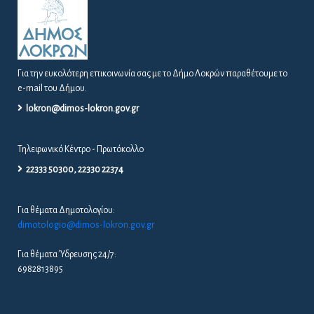
Για την ευκολότερη επικοινωνία σας με το Δήμο Λοκρών παραθέτουμε το
e-mail του Δήμου.
lokron@dimos-lokron.gov.gr
Τηλεφωνικό Κέντρο - Πρωτόκολλο
22333 50300, 22330 22374
Για θέματα Δημοτολογίου:
dimotologio@dimos-lokron.gov.gr
Για θέματα Ύδρευσης 24/7:
6982813895