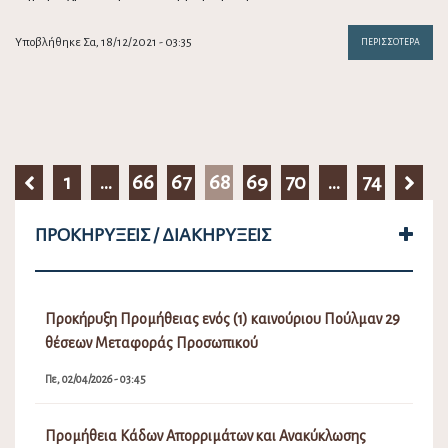
Υποβλήθηκε Σα, 18/12/2021 - 03:35
ΠΕΡΙΣΣΌΤΕΡΑ
1
…
66
67
68
69
70
…
74
ΠΡΟΚΗΡΎΞΕΙΣ / ΔΙΑΚΗΡΎΞΕΙΣ
Προκήρυξη Προμήθειας ενός (1) καινούριου Πούλμαν 29
θέσεων Μεταφοράς Προσωπικού
Πε, 02/04/2026 - 03:45
Προμήθεια Κάδων Απορριμάτων και Ανακύκλωσης