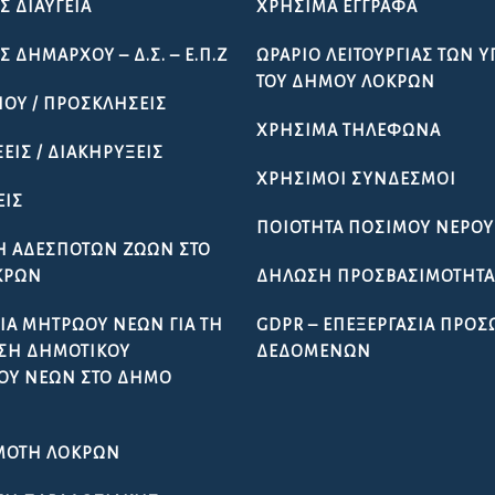
Σ ΔΙΑΎΓΕΙΑ
ΧΡΉΣΙΜΑ ΈΓΓΡΑΦΑ
 ΔΗΜΆΡΧΟΥ – Δ.Σ. – Ε.Π.Ζ
ΩΡΆΡΙΟ ΛΕΙΤΟΥΡΓΊΑΣ ΤΩΝ 
ΤΟΥ ΔΉΜΟΥ ΛΟΚΡΏΝ
ΠΟΥ / ΠΡΟΣΚΛΉΣΕΙΣ
ΧΡΉΣΙΜΑ ΤΗΛΈΦΩΝΑ
ΕΙΣ / ΔΙΑΚΗΡΎΞΕΙΣ
ΧΡΉΣΙΜΟΙ ΣΎΝΔΕΣΜΟΙ
ΕΙΣ
ΠΟΙΌΤΗΤΑ ΠΌΣΙΜΟΥ ΝΕΡΟΎ
Ή ΑΔΈΣΠΟΤΩΝ ΖΏΩΝ ΣΤΟ
ΚΡΏΝ
ΔΉΛΩΣΗ ΠΡΟΣΒΑΣΙΜΌΤΗΤ
ΊΑ ΜΗΤΡΏΟΥ ΝΈΩΝ ΓΙΑ ΤΗ
GDPR – ΕΠΕΞΕΡΓΑΣΙΑ ΠΡΟ
ΣΗ ΔΗΜΟΤΙΚΟΎ
ΔΕΔΟΜΕΝΩΝ
ΟΥ ΝΈΩΝ ΣΤΟ ΔΉΜΟ
ΜΌΤΗ ΛΟΚΡΏΝ