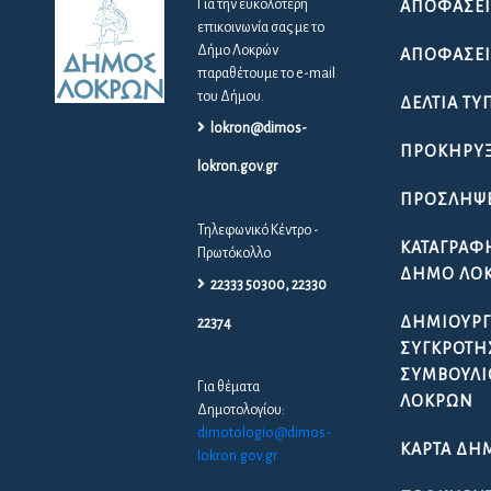
Για την ευκολότερη
ΑΠΟΦΆΣΕΙ
επικοινωνία σας με το
Δήμο Λοκρών
ΑΠΟΦΆΣΕΙΣ
παραθέτουμε το e-mail
του Δήμου.
ΔΕΛΤΊΑ ΤΎ
lokron@dimos-
ΠΡΟΚΗΡΎΞ
lokron.gov.gr
ΠΡΟΣΛΉΨ
Τηλεφωνικό Κέντρο -
ΚΑΤΑΓΡΑΦ
Πρωτόκολλο
ΔΉΜΟ ΛΟ
22333 50300, 22330
ΔΗΜΙΟΥΡΓ
22374
ΣΥΓΚΡΌΤΗ
ΣΥΜΒΟΥΛΊ
Για θέματα
ΛΟΚΡΏΝ
Δημοτολογίου:
dimotologio@dimos-
ΚΆΡΤΑ ΔΗ
lokron.gov.gr