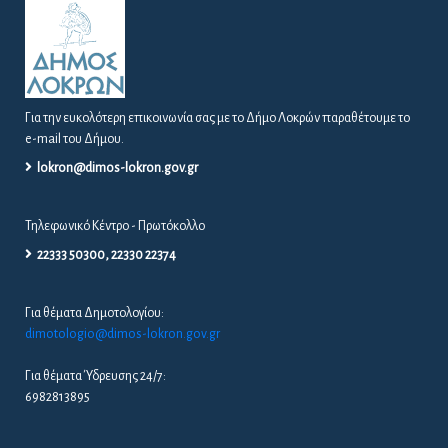
Για την ευκολότερη επικοινωνία σας με το Δήμο Λοκρών παραθέτουμε το
e-mail του Δήμου.
lokron@dimos-lokron.gov.gr
Τηλεφωνικό Κέντρο - Πρωτόκολλο
22333 50300, 22330 22374
Για θέματα Δημοτολογίου:
dimotologio@dimos-lokron.gov.gr
Για θέματα Ύδρευσης 24/7:
6982813895