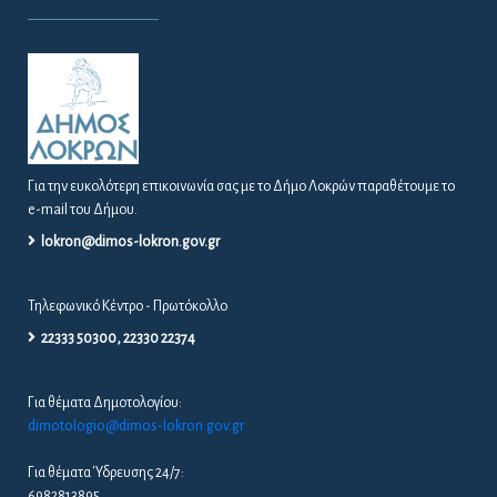
Για την ευκολότερη επικοινωνία σας με το Δήμο Λοκρών παραθέτουμε το
e-mail του Δήμου.
lokron@dimos-lokron.gov.gr
Τηλεφωνικό Κέντρο - Πρωτόκολλο
22333 50300, 22330 22374
Για θέματα Δημοτολογίου:
dimotologio@dimos-lokron.gov.gr
Για θέματα Ύδρευσης 24/7:
6982813895