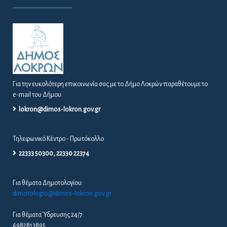
Για την ευκολότερη επικοινωνία σας με το Δήμο Λοκρών παραθέτουμε το
e-mail του Δήμου.
lokron@dimos-lokron.gov.gr
Τηλεφωνικό Κέντρο - Πρωτόκολλο
22333 50300, 22330 22374
Για θέματα Δημοτολογίου:
dimotologio@dimos-lokron.gov.gr
Για θέματα Ύδρευσης 24/7:
6982813895