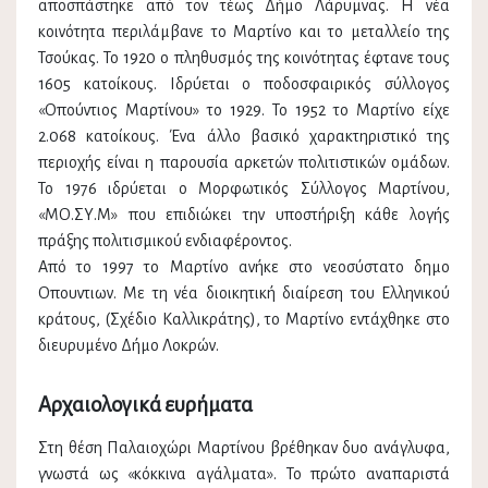
αποσπάστηκε από τον τέως Δήμο Λάρυμνας. Η νέα
κοινότητα περιλάμβανε το Μαρτίνο και το μεταλλείο της
Τσούκας. Το 1920 ο πληθυσμός της κοινότητας έφτανε τους
1605 κατοίκους. Ιδρύεται ο ποδοσφαιρικός σύλλογος
«Οπούντιος Μαρτίνου» το 1929. Το 1952 το Μαρτίνο είχε
2.068 κατοίκους. Ένα άλλο βασικό χαρακτηριστικό της
περιοχής είναι η παρουσία αρκετών πολιτιστικών ομάδων.
Το 1976 ιδρύεται ο Μορφωτικός Σύλλογος Μαρτίνου,
«ΜΟ.ΣΥ.Μ» που επιδιώκει την υποστήριξη κάθε λογής
πράξης πολιτισμικού ενδιαφέροντος.
Από το 1997 το Μαρτίνο ανήκε στο νεοσύστατο δημο
Οπουντιων. Με τη νέα διοικητική διαίρεση του Ελληνικού
κράτους, (Σχέδιο Καλλικράτης), το Μαρτίνο εντάχθηκε στο
διευρυμένο Δήμο Λοκρών.
Αρχαιολογικά ευρήματα
Στη θέση Παλαιοχώρι Μαρτίνου βρέθηκαν δυο ανάγλυφα,
γνωστά ως «κόκκινα αγάλματα». Το πρώτο αναπαριστά