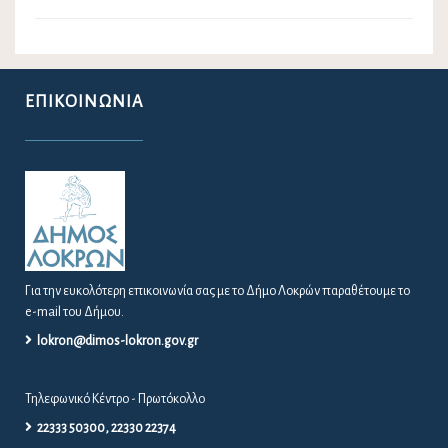
ΕΠΙΚΟΙΝΩΝΊΑ
Για την ευκολότερη επικοινωνία σας με το Δήμο Λοκρών παραθέτουμε το
e-mail του Δήμου.
lokron@dimos-lokron.gov.gr
Τηλεφωνικό Κέντρο - Πρωτόκολλο
22333 50300, 22330 22374