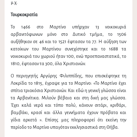
μ.χ.
Τουρκοκρατία
Το 1466 στο Μαρτίνο υπήρχαν 13 νοικοκυριά
αρβανιτόφωνων μόνο στο Δυτικό τμήμα, το 1506
αυξήθηκαν σε 46 και το 1521 έφτασαν τα 77. Η αύξηση των
κατοίκων του Μαρτίνου συνεχίστηκε και το 1688 τα
νοικοκυριά του χωριού ήταν 100, ενώ προεπαναστατικά, το
1810, έφτασαν τα 300, όλα Χριστιανών.
Ο περιηγητής Αργύρης Φιλιππίδης, που επισκέφτηκε τη
Λοκρίδα το 1815, έγραψε για το Μαρτίνο: «Το Μαρτίνο έχει
σπίτια τριακόσια Χριστιανών. Και εδώ η γενική γλώσσα είναι
τα Αρβανίτικα. Μιλούν βέβαια και στη δική μας γλώσσα.
Έχει καλά νερά και τόπο πολύ, κάνουν σιτάρι, κριθάρι,
βαμβάκι, κρασί και άλλα γεννήματα έχουν πρόβατα και
γίδια αρκετά ». Επίσης μας πληροφορεί ότι εκείνη την
περίοδο το Μαρτίνο υπαγόταν εκκλησιαστικά στη Θήβα.