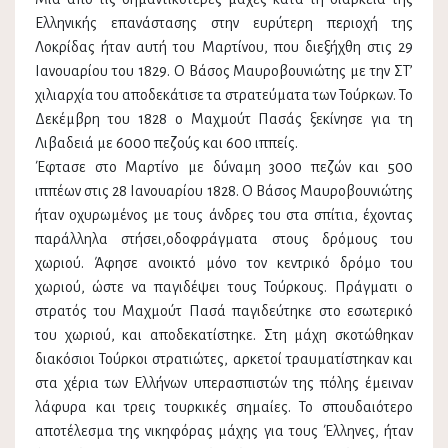
Ελληνικής επανάστασης στην ευρύτερη περιοχή της
Λοκρίδας ήταν αυτή του Μαρτίνου, που διεξήχθη στις 29
Ιανουαρίου του 1829. Ο Βάσος Μαυροβουνιώτης με την ΣΤ’
χιλιαρχία του αποδεκάτισε τα στρατεύματα των Τούρκων. Το
Δεκέμβρη του 1828 ο Μαχμούτ Πασάς ξεκίνησε για τη
Λιβαδειά με 6000 πεζούς και 600 ιππείς.
Έφτασε στο Μαρτίνο με δύναμη 3000 πεζών και 500
ιππέων στις 28 Ιανουαρίου 1828. Ο Βάσος Μαυροβουνιώτης
ήταν οχυρωμένος με τους άνδρες του στα σπίτια, έχοντας
παράλληλα στήσει,οδοφράγματα στους δρόμους του
χωριού. Άφησε ανοικτό μόνο τον κεντρικό δρόμο του
χωριού, ώστε να παγιδέψει τους Τούρκους. Πράγματι ο
στρατός του Μαχμούτ Πασά παγιδεύτηκε στο εσωτερικό
του χωριού, και αποδεκατίστηκε. Στη μάχη σκοτώθηκαν
διακόσιοι Τούρκοι στρατιώτες, αρκετοί τραυματίστηκαν και
στα χέρια των Ελλήνων υπερασπιστών της πόλης έμειναν
λάφυρα και τρεις τουρκικές σημαίες. Το σπουδαιότερο
αποτέλεσμα της νικηφόρας μάχης για τους Έλληνες, ήταν