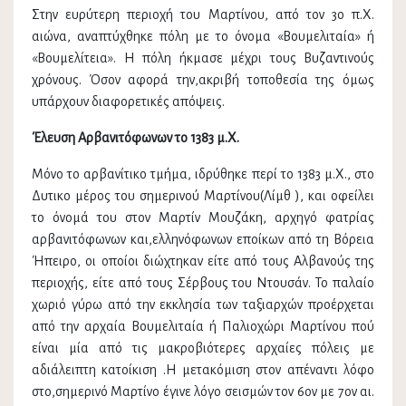
Στην ευρύτερη περιοχή του Μαρτίνου, από τον 3ο π.Χ.
αιώνα, αναπτύχθηκε πόλη με το όνομα «Βουμελιταία» ή
«Βουμελίτεια». Η πόλη ήκμασε μέχρι τους Βυζαντινούς
χρόνους. Όσον αφορά την,ακριβή τοποθεσία της όμως
υπάρχουν διαφορετικές απόψεις.
Έλευση Αρβανιτόφωνων το 1383 μ.Χ.
Μόνο το αρβανίτικο τμήμα, ιδρύθηκε περί το 1383 μ.Χ., στο
Δυτικο μέρος του σημερινού Μαρτίνου(Λίμθ ), και οφείλει
το όνομά του στον Μαρτίν Μουζάκη, αρχηγό φατρίας
αρβανιτόφωνων και,ελληνόφωνων εποίκων από τη Βόρεια
Ήπειρο, οι οποίοι διώχτηκαν είτε από τους Αλβανούς της
περιοχής, είτε από τους Σέρβους του Ντουσάν. Το παλαίο
χωριό γύρω από την εκκλησία των ταξιαρχών προέρχεται
από την αρχαία Βουμελιταία ή Παλιοχώρι Μαρτίνου πού
είναι μία από τις μακροβιότερες αρχαίες πόλεις με
αδιάλειπτη κατοίκιση .Η μετακόμιση στον απέναντι λόφο
στο,σημερινό Μαρτίνο έγινε λόγο σεισμών τον 6ον με 7ον αι.