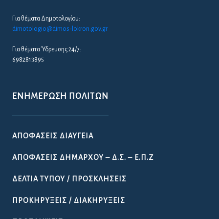
Για θέματα Δημοτολογίου:
dimotologio@dimos-lokron.gov.gr
Για θέματα Ύδρευσης 24/7:
6982813895
ΕΝΗΜΈΡΩΣΗ ΠΟΛΙΤΏΝ
ΑΠΟΦΆΣΕΙΣ ΔΙΑΎΓΕΙΑ
ΑΠΟΦΆΣΕΙΣ ΔΗΜΆΡΧΟΥ – Δ.Σ. – Ε.Π.Ζ
ΔΕΛΤΊΑ ΤΎΠΟΥ / ΠΡΟΣΚΛΉΣΕΙΣ
ΠΡΟΚΗΡΎΞΕΙΣ / ΔΙΑΚΗΡΎΞΕΙΣ