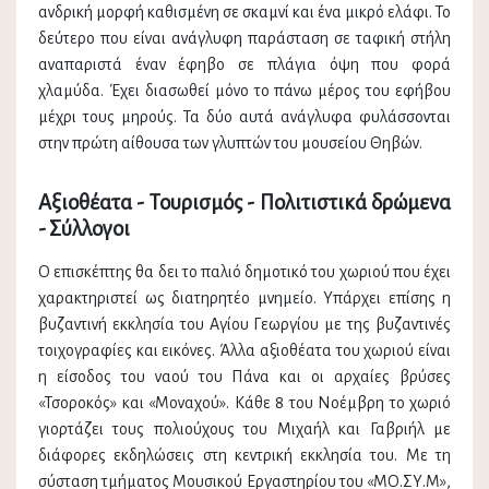
ανδρική μορφή καθισμένη σε σκαμνί και ένα μικρό ελάφι. Το
δεύτερο που είναι ανάγλυφη παράσταση σε ταφική στήλη
αναπαριστά έναν έφηβο σε πλάγια όψη που φορά
χλαμύδα. Έχει διασωθεί μόνο το πάνω μέρος του εφήβου
μέχρι τους μηρούς. Τα δύο αυτά ανάγλυφα φυλάσσονται
στην πρώτη αίθουσα των γλυπτών του μουσείου Θηβών.
Αξιοθέατα - Τουρισμός - Πολιτιστικά δρώμενα
- Σύλλογοι
Ο επισκέπτης θα δει το παλιό δημοτικό του χωριού που έχει
χαρακτηριστεί ως διατηρητέο μνημείο. Υπάρχει επίσης η
βυζαντινή εκκλησία του Αγίου Γεωργίου με της βυζαντινές
τοιχογραφίες και εικόνες. Άλλα αξιοθέατα του χωριού είναι
η είσοδος του ναού του Πάνα και οι αρχαίες βρύσες
«Τσοροκός» και «Μοναχού». Κάθε 8 του Νοέμβρη το χωριό
γιορτάζει τους πολιούχους του Μιχαήλ και Γαβριήλ με
διάφορες εκδηλώσεις στη κεντρική εκκλησία του. Με τη
σύσταση τμήματος Μουσικού Εργαστηρίου του «ΜΟ.ΣΥ.Μ»,