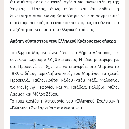
ότι απέτρεψαν τα τουρκικά σχέδια για ανακατάληψη της
Στερεάς Ελλάδας, όπως επίσης και ότι δόθηκε η
δυνατότητα στον Ιωάννη Καποδίστρια να διαπραγματευτεί
υπό διαφορετικούς και ευνοϊκότερους όρους τα σύνορα του
ανεξάρτητου, νεοσύστατου ελληνικού κράτους.
Από την σύσταση του νέου Ελληνικού Κράτους έως σήμερα
Το 1844 το Μαρτίνο έγινε έδρα του Δήμου Λάρυμνας, με
συνολικό πληθυσμό 2.050 κατοίκους. Η έδρα μεταφέρθηκε
στο Προσκυνά το 1857, για να επανέρθει στο Μαρτίνο το
1872. Ο δήμος,περιελάβανε εκτός του Μαρτίνου, τα χωριά
Προσκυνά, Παύλο, Λούτσι, Ράδου (Ράδι), Μάζι, Μαλεσίνα,
τις Μονές Αγ. Γεωργίου και Αγ. Τριάδας, Καλύβια, Μύλοι
Λάρμας και,Μύλος Ζέϊκου.
Το 1882 αρχίζει η λειτουργία του «Ελληνικού Σχολείου» ή
«Ελληνικού Σχολαρχείου» στο Μαρτίνου.