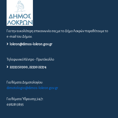
Για την ευκολότερη επικοινωνία σας με το Δήμο Λοκρών παραθέτουμε το
e-mail του Δήμου.
lokron@dimos-lokron.gov.gr
Τηλεφωνικό Κέντρο - Πρωτόκολλο
22333 50300, 22330 22374
Για θέματα Δημοτολογίου:
dimotologio@dimos-lokron.gov.gr
Για θέματα Ύδρευσης 24/7:
6982813895