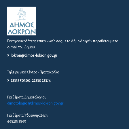
Για την ευκολότερη επικοινωνία σας με το Δήμο Λοκρών παραθέτουμε το
e-mail του Δήμου.
lokron@dimos-lokron.gov.gr
Τηλεφωνικό Κέντρο - Πρωτόκολλο
22333 50300, 22330 22374
Για θέματα Δημοτολογίου:
dimotologio@dimos-lokron.gov.gr
Για θέματα Ύδρευσης 24/7:
6982813895