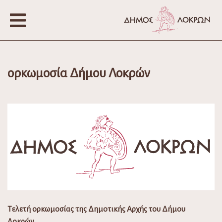
ορκωμοσία Δήμου Λοκρών
Τελετή ορκωμοσίας της Δημοτικής Αρχής του Δήμου
Λοκρών