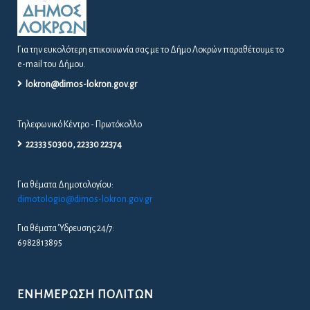
Για την ευκολότερη επικοινωνία σας με το Δήμο Λοκρών παραθέτουμε το
e-mail του Δήμου.
lokron@dimos-lokron.gov.gr
Τηλεφωνικό Κέντρο - Πρωτόκολλο
22333 50300, 22330 22374
Για θέματα Δημοτολογίου:
dimotologio@dimos-lokron.gov.gr
Για θέματα Ύδρευσης 24/7:
6982813895
ΕΝΗΜΈΡΩΣΗ ΠΟΛΙΤΏΝ