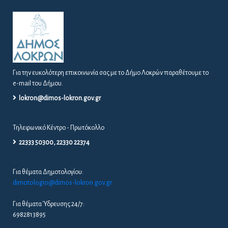
Για την ευκολότερη επικοινωνία σας με το Δήμο Λοκρών παραθέτουμε το
e-mail του Δήμου.
lokron@dimos-lokron.gov.gr
Τηλεφωνικό Κέντρο - Πρωτόκολλο
22333 50300, 22330 22374
Για θέματα Δημοτολογίου:
dimotologio@dimos-lokron.gov.gr
Για θέματα Ύδρευσης 24/7:
6982813895