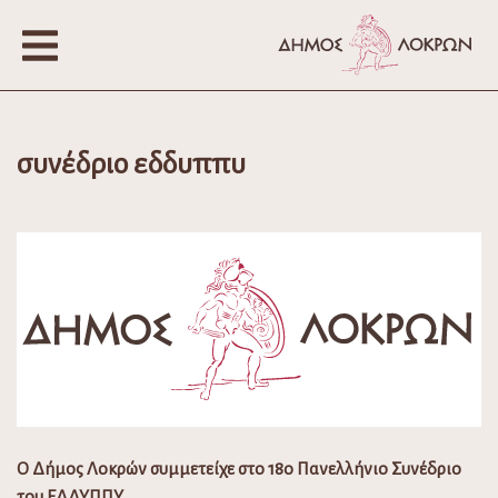
συνέδριο εδδυππυ
Ο Δήμος Λοκρών συμμετείχε στο 18ο Πανελλήνιο Συνέδριο
του ΕΔΔΥΠΠΥ