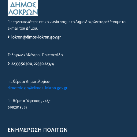
Για την ευκολότερη επικοινωνία σας με το Δήμο Λοκρών παραθέτουμε το
e-mail του Δήμου.
lokron@dimos-lokron.gov.gr
Τηλεφωνικό Κέντρο - Πρωτόκολλο
22333 50300, 22330 22374
Για θέματα Δημοτολογίου:
dimotologio@dimos-lokron.gov.gr
Για θέματα Ύδρευσης 24/7:
6982813895
ΕΝΗΜΈΡΩΣΗ ΠΟΛΙΤΏΝ