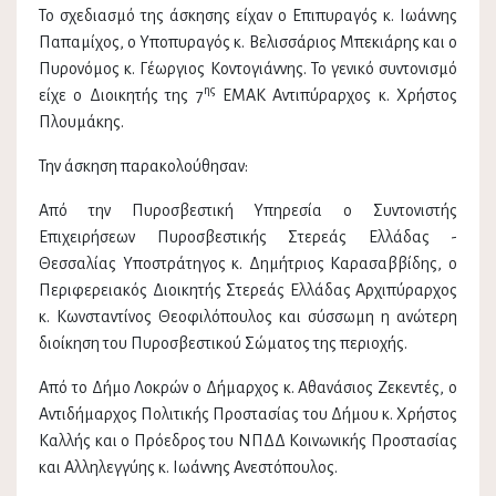
Το σχεδιασμό της άσκησης είχαν ο Επιπυραγός κ. Ιωάννης
Παπαμίχος, ο Υποπυραγός κ. Βελισσάριος Μπεκιάρης και ο
Πυρονόμος κ. Γέωργιος Κοντογιάννης. Το γενικό συντονισμό
ης
είχε ο Διοικητής της 7
ΕΜΑΚ Αντιπύραρχος κ. Χρήστος
Πλουμάκης.
Την άσκηση παρακολούθησαν:
Από την Πυροσβεστική Υπηρεσία ο Συντονιστής
Επιχειρήσεων Πυροσβεστικής Στερεάς Ελλάδας -
Θεσσαλίας Υποστράτηγος κ. Δημήτριος Καρασαββίδης, ο
Περιφερειακός Διοικητής Στερεάς Ελλάδας Αρχιπύραρχος
κ. Κωνσταντίνος Θεοφιλόπουλος και σύσσωμη η ανώτερη
διοίκηση του Πυροσβεστικού Σώματος της περιοχής.
Από το Δήμο Λοκρών ο Δήμαρχος κ. Αθανάσιος Ζεκεντές, ο
Αντιδήμαρχος Πολιτικής Προστασίας του Δήμου κ. Χρήστος
Καλλής και ο Πρόεδρος του ΝΠΔΔ Κοινωνικής Προστασίας
και Αλληλεγγύης κ. Ιωάννης Ανεστόπουλος.