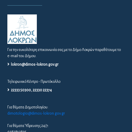
Για την ευκολότερη επικοινωνία σας με το Δήμο Λοκρών παραθέτουμε το
e-mail του Δήμου.
lokron@dimos-lokron.gov.gr
Τηλεφωνικό Κέντρο - Πρωτόκολλο
22333 50300, 22330 22374
Για θέματα Δημοτολογίου:
dimotologio@dimos-lokron.gov.gr
Για θέματα Ύδρευσης 24/7:
6982813895