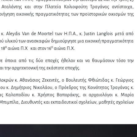
ο Αταλάντης και στην Πλατεία Κολιοφούτη Τραγάνας αντίστοιχα,
ιήγηση εικονικής πραγματικότητας των προϊστορικών οικισμών της
. Aleydis Van de Moortel των Η.Π.Α., κ. Justin Langlois μετά από
ύ υλικού των ανασκαφών δημιούργησε μια εικονική πραγματικότητα
ο
ο
 18
αιώνα Π.Χ και στον 16
αιώνα Π.Χ.
 σε όποια από τις δύο εποχές ήθελαν και να θαυμάσουν τόσο την
 την αρχιτεκτονική της εκάστοτε εποχής.
οκρών κ. Αθανάσιος Ζεκεντές, ο Βουλευτής Φθιώτιδας κ. Γεώργιος
υ κ. Δημήτριος Νικολάου, ο Πρόεδρος της Κοινότητας Τραγάνας κ.
ας Καλαποδίου κ. Χρήστος Βαποράκης, οι αρχαιολόγοι κ. Μαρία
Μπιμπίλα, Διευθυντές και εκπαιδευτικοί σχολείων, μαθητές σχολείων