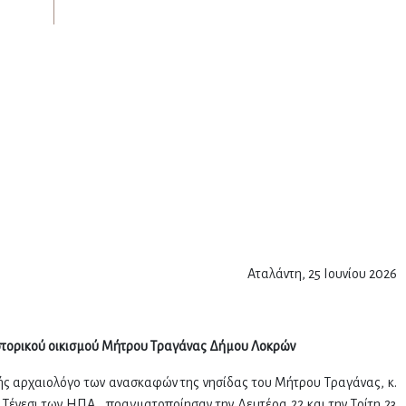
Αταλάντη, 25 Ιουνίου 2026
ϊστορικού οικισμού Μήτρου Τραγάνας Δήμου Λοκρών
ς αρχαιολόγο των ανασκαφών της νησίδας του Μήτρου Τραγάνας, κ.
 Τένεσι των ΗΠΑ, πραγματοποίησαν την Δευτέρα 22 και την Τρίτη 23