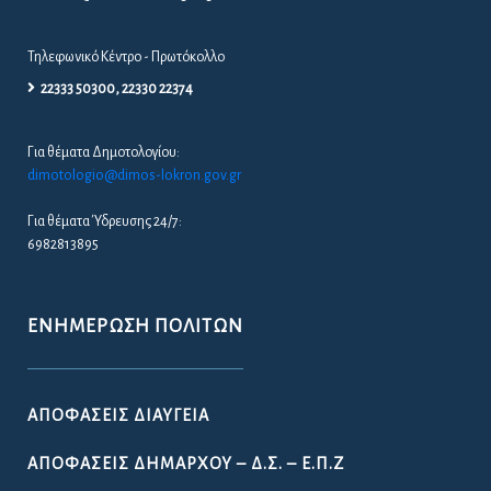
Τηλεφωνικό Κέντρο - Πρωτόκολλο
22333 50300, 22330 22374
Για θέματα Δημοτολογίου:
dimotologio@dimos-lokron.gov.gr
Για θέματα Ύδρευσης 24/7:
6982813895
ΕΝΗΜΈΡΩΣΗ ΠΟΛΙΤΏΝ
ΑΠΟΦΆΣΕΙΣ ΔΙΑΎΓΕΙΑ
ΑΠΟΦΆΣΕΙΣ ΔΗΜΆΡΧΟΥ – Δ.Σ. – Ε.Π.Ζ