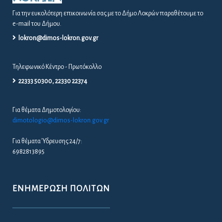
Για την ευκολότερη επικοινωνία σας με το Δήμο Λοκρών παραθέτουμε το
e-mail του Δήμου.
lokron@dimos-lokron.gov.gr
Τηλεφωνικό Κέντρο - Πρωτόκολλο
22333 50300, 22330 22374
Για θέματα Δημοτολογίου:
dimotologio@dimos-lokron.gov.gr
Για θέματα Ύδρευσης 24/7:
6982813895
ΕΝΗΜΈΡΩΣΗ ΠΟΛΙΤΏΝ