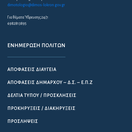
dimotologio@dimos-lokron.gov.gr
Για θέματα Ύδρευσης 24/7:
6982813895
ΕΝΗΜΈΡΩΣΗ ΠΟΛΙΤΏΝ
ΑΠΟΦΆΣΕΙΣ ΔΙΑΎΓΕΙΑ
ΑΠΟΦΆΣΕΙΣ ΔΗΜΆΡΧΟΥ – Δ.Σ. – Ε.Π.Ζ
ΔΕΛΤΊΑ ΤΎΠΟΥ / ΠΡΟΣΚΛΉΣΕΙΣ
ΠΡΟΚΗΡΎΞΕΙΣ / ΔΙΑΚΗΡΎΞΕΙΣ
ΠΡΟΣΛΉΨΕΙΣ