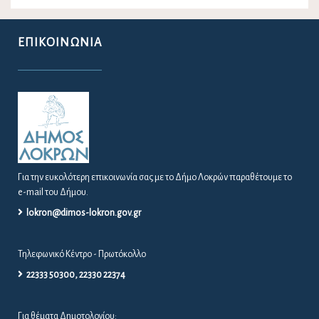
ΕΠΙΚΟΙΝΩΝΊΑ
Για την ευκολότερη επικοινωνία σας με το Δήμο Λοκρών παραθέτουμε το
e-mail του Δήμου.
lokron@dimos-lokron.gov.gr
Τηλεφωνικό Κέντρο - Πρωτόκολλο
22333 50300, 22330 22374
Για θέματα Δημοτολογίου: