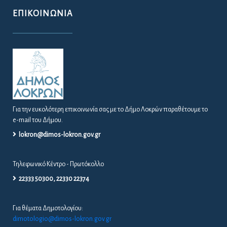
ΕΠΙΚΟΙΝΩΝΊΑ
Για την ευκολότερη επικοινωνία σας με το Δήμο Λοκρών παραθέτουμε το
e-mail του Δήμου.
lokron@dimos-lokron.gov.gr
Τηλεφωνικό Κέντρο - Πρωτόκολλο
22333 50300, 22330 22374
Για θέματα Δημοτολογίου:
dimotologio@dimos-lokron.gov.gr