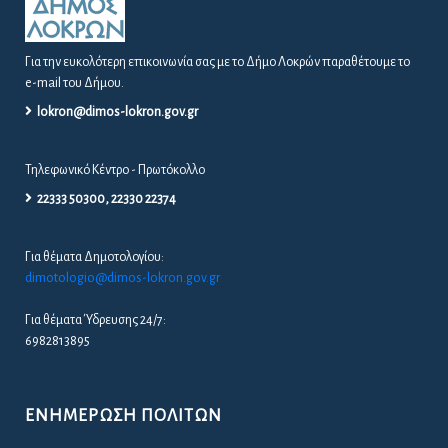
Για την ευκολότερη επικοινωνία σας με το Δήμο Λοκρών παραθέτουμε το
e-mail του Δήμου.
lokron@dimos-lokron.gov.gr
Τηλεφωνικό Κέντρο - Πρωτόκολλο
22333 50300, 22330 22374
Για θέματα Δημοτολογίου:
dimotologio@dimos-lokron.gov.gr
Για θέματα Ύδρευσης 24/7:
6982813895
ΕΝΗΜΈΡΩΣΗ ΠΟΛΙΤΏΝ