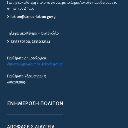
Για την ευκολότερη επικοινωνία σας με το Δήμο Λοκρών παραθέτουμε το
e-mail του Δήμου.
lokron@dimos-lokron.gov.gr
Τηλεφωνικό Κέντρο - Πρωτόκολλο
22333 50300, 22330 22374
Για θέματα Δημοτολογίου:
dimotologio@dimos-lokron.gov.gr
Για θέματα Ύδρευσης 24/7:
6982813895
ΕΝΗΜΈΡΩΣΗ ΠΟΛΙΤΏΝ
ΑΠΟΦΆΣΕΙΣ ΔΙΑΎΓΕΙΑ