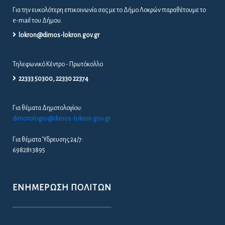
Για την ευκολότερη επικοινωνία σας με το Δήμο Λοκρών παραθέτουμε το
e-mail του Δήμου.
lokron@dimos-lokron.gov.gr
Τηλεφωνικό Κέντρο - Πρωτόκολλο
22333 50300, 22330 22374
Για θέματα Δημοτολογίου:
dimotologio@dimos-lokron.gov.gr
Για θέματα Ύδρευσης 24/7:
6982813895
ΕΝΗΜΈΡΩΣΗ ΠΟΛΙΤΏΝ