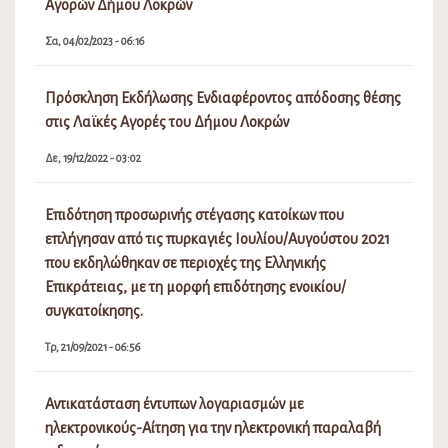
που εκδηλώθηκαν σε περιοχές της Ελληνικής
Επικράτειας, με τη μορφή επιδότησης ενοικίου/
συγκατοίκησης.
Τρ, 21/09/2021 - 06:56
Αντικατάσταση έντυπων λογαριασμών με
ηλεκτρονικούς-Αίτηση για την ηλεκτρονική παραλαβή
ειδοποιήσεων
Τρ, 06/07/2021 - 03:10
Πίνακας Αποφάσεων Δημοτικού Συμβουλίου Λοκρών
15ης (Τακτικής) Συνεδρίασης 18031/24-7-2026
Πα, 07/08/2026 - 01:36
Πίνακας Αποφάσεων Δημοτικής Επιτροπής Λοκρών 18ης
(Τακτικής) Συνεδρίασης 22627/24-7-2026