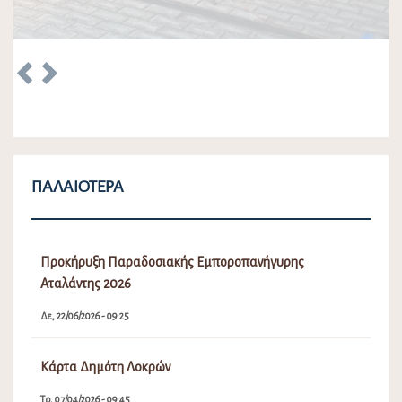
Προκήρυξη Παραδοσιακής Εμποροπανήγυρης
Αταλάντης 2026
Δε, 22/06/2026 - 09:25
Κάρτα Δημότη Λοκρών
Τρ, 07/04/2026 - 09:45
Λειτουργία Πλατφόρμας Συμμετοχής ΥΠΕΝ Τοπικού
Πολεοδομικού Σχεδίου (Τ.Π.Σ.) Δήμου Λοκρών (ΔΕ
Δαφνουσίων, Αταλάντης, Μαλεσίνης, Οπουντίων)
Δε, 30/09/2024 - 12:50
Δημιουργία Μητρώου Νέων για τη συγκρότηση
Δημοτικού Συμβουλίου Νέων στο Δήμο Λοκρών