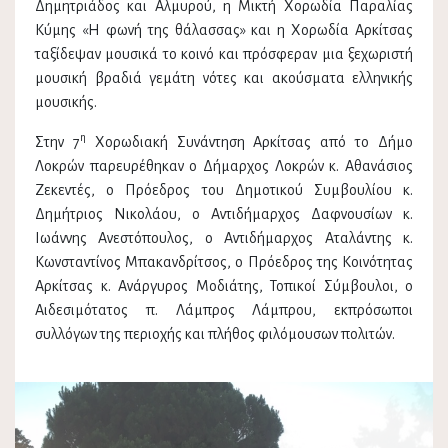
Δημητριάδος και Αλμυρού, η Μικτή Χορωδία Παραλίας
Κύμης «Η φωνή της θάλασσας» και η Χορωδία Αρκίτσας
ταξίδεψαν μουσικά το κοινό και πρόσφεραν μια ξεχωριστή
μουσική βραδιά γεμάτη νότες και ακούσματα ελληνικής
μουσικής.
η
Στην 7
Χορωδιακή Συνάντηση Αρκίτσας από το Δήμο
Λοκρών παρευρέθηκαν ο Δήμαρχος Λοκρών κ. Αθανάσιος
Ζεκεντές, ο Πρόεδρος του Δημοτικού Συμβουλίου κ.
Δημήτριος Νικολάου, ο Αντιδήμαρχος Δαφνουσίων κ.
Ιωάννης Ανεστόπουλος, ο Αντιδήμαρχος Αταλάντης κ.
Κωνσταντίνος Μπακανδρίτσος, ο Πρόεδρος της Κοινότητας
Αρκίτσας κ. Ανάργυρος Μοδιάτης, Τοπικοί Σύμβουλοι, ο
Aιδεσιμότατος π. Λάμπρος Λάμπρου, εκπρόσωποι
συλλόγων της περιοχής και πλήθος φιλόμουσων πολιτών.