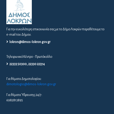
22333 50300, 22330 22374
Για θέματα Δημοτολογίου:
dimotologio@dimos-lokron.gov.gr
Για θέματα Ύδρευσης 24/7:
6982813895
ΕΝΗΜΈΡΩΣΗ ΠΟΛΙΤΏΝ
ΑΠΟΦΆΣΕΙΣ ΔΙΑΎΓΕΙΑ
ΑΠΟΦΆΣΕΙΣ ΔΗΜΆΡΧΟΥ – Δ.Σ. – Ε.Π.Ζ
ΔΕΛΤΊΑ ΤΎΠΟΥ / ΠΡΟΣΚΛΉΣΕΙΣ
ΠΡΟΚΗΡΎΞΕΙΣ / ΔΙΑΚΗΡΎΞΕΙΣ