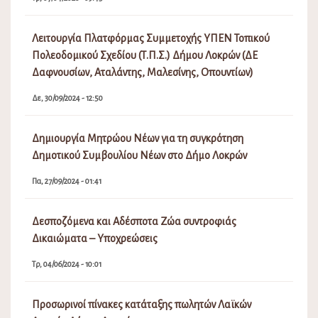
Πα, 27/09/2024 - 01:41
Δεσποζόμενα και Αδέσποτα Ζώα συντροφιάς
Δικαιώματα – Υποχρεώσεις
Τρ, 04/06/2024 - 10:01
Προσωρινοί πίνακες κατάταξης πωλητών Λαϊκών
Αγορών Δήμου Λοκρών
Σα, 04/02/2023 - 06:16
Πρόσκληση Εκδήλωσης Ενδιαφέροντος απόδοσης θέσης
στις Λαϊκές Αγορές του Δήμου Λοκρών
Δε, 19/12/2022 - 03:02
Επιδότηση προσωρινής στέγασης κατοίκων που
επλήγησαν από τις πυρκαγιές Ιουλίου/Αυγούστου 2021