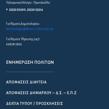
Τηλεφωνικό Κέντρο - Πρωτόκολλο
22333 50300, 22330 22374
Για θέματα Δημοτολογίου:
dimotologio@dimos-lokron.gov.gr
Για θέματα Ύδρευσης 24/7:
6982813895
ΕΝΗΜΈΡΩΣΗ ΠΟΛΙΤΏΝ
ΑΠΟΦΆΣΕΙΣ ΔΙΑΎΓΕΙΑ
ΑΠΟΦΆΣΕΙΣ ΔΗΜΆΡΧΟΥ – Δ.Σ. – Ε.Π.Ζ
ΔΕΛΤΊΑ ΤΎΠΟΥ / ΠΡΟΣΚΛΉΣΕΙΣ