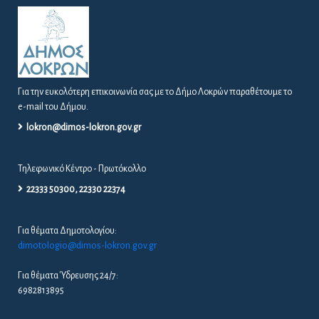
Για την ευκολότερη επικοινωνία σας με το Δήμο Λοκρών παραθέτουμε το
e-mail του Δήμου.
lokron@dimos-lokron.gov.gr
Τηλεφωνικό Κέντρο - Πρωτόκολλο
22333 50300, 22330 22374
Για θέματα Δημοτολογίου:
dimotologio@dimos-lokron.gov.gr
Για θέματα Ύδρευσης 24/7:
6982813895