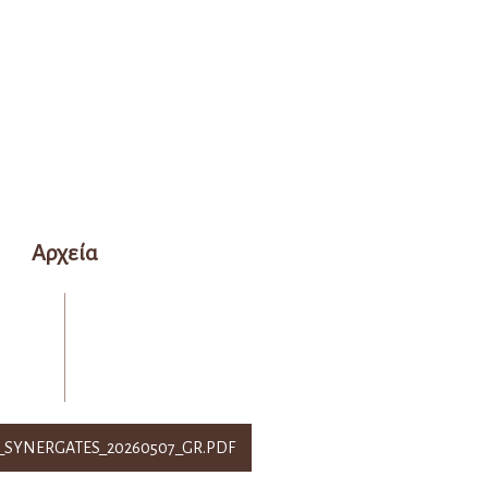
Αρχεία
_SYNERGATES_20260507_GR.PDF