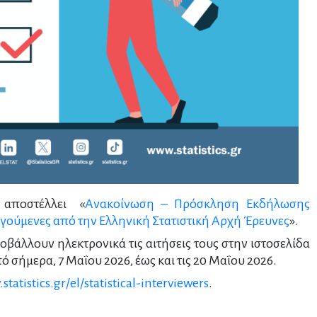
) αποστέλλει «
Ανακοίνωση – Πρόσκληση Εκδήλωσης
ργούμενες από την Ελληνική Στατιστική Αρχή Έρευνες
».
οβάλλουν ηλεκτρονικά τις αιτήσεις τους στην ιστοσελίδα
πό σήμερα, 7 Μαΐου 2026, έως και τις 20 Μαΐου 2026.
statistics.gr/el/statistical-interviewers
.