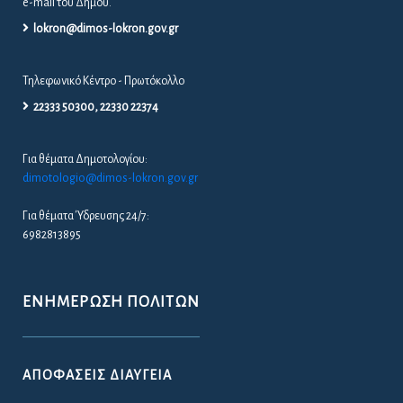
e-mail του Δήμου.
lokron@dimos-lokron.gov.gr
Τηλεφωνικό Κέντρο - Πρωτόκολλο
22333 50300, 22330 22374
Για θέματα Δημοτολογίου:
dimotologio@dimos-lokron.gov.gr
Για θέματα Ύδρευσης 24/7:
6982813895
ΕΝΗΜΈΡΩΣΗ ΠΟΛΙΤΏΝ
ΑΠΟΦΆΣΕΙΣ ΔΙΑΎΓΕΙΑ