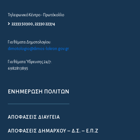
Τηλεφωνικό Κέντρο - Πρωτόκολλο
22333 50300, 22330 22374
Για θέματα Δημοτολογίου:
dimotologio@dimos-lokron.gov.gr
Για θέματα Ύδρευσης 24/7:
6982813895
ΕΝΗΜΈΡΩΣΗ ΠΟΛΙΤΏΝ
ΑΠΟΦΆΣΕΙΣ ΔΙΑΎΓΕΙΑ
ΑΠΟΦΆΣΕΙΣ ΔΗΜΆΡΧΟΥ – Δ.Σ. – Ε.Π.Ζ