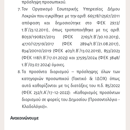
πρόσληψη προσωπικού.
Τον Οργανισμό Εσωτερικής Υπηρεσίας Δήμου
Λοκρών που εγκρίθηκε με την αριθ. 66578/12567/2011
απόφαση και δημοσιεύτηκε στο ΦΕΚ 2972/
τ.Β΄/23.12.2011), όπως τροποποιήθηκε με τις αριθ.
8059/190821/2013 (ΦΕΚ 2765/τ.Β΄/30.10.2013),
4770/127519/2017 (ΦΕΚ 2894/τ.Β΄/21.08.2017),
834/20010/2019 (ΦΕΚ 403/τ.Β΄/13.02.2019), 853/2023
(ΦΕΚ 118/τ.Β΄/17.01.2023) και 37595/2024 (ΦΕΚ 3848/
τ.Β΄/03.07.2024) όμοιες.
Τα προσόντα διορισμού – πρόσληψης όλων των
κατηγοριών προσωπικού (Τακτικό & ΙΔΟΧ) όπως
αυτά καθορίζονται με τις διατάξεις του π.δ. 85/2022
(ΦΕΚ 232/τ.Α΄/17-12-2022): «Καθορισμός προσόντων
διορισμού σε φορείς του Δημοσίου (Προσοντολόγιο -
Κλαδολόγιο)».
Ανακοινώνουμε