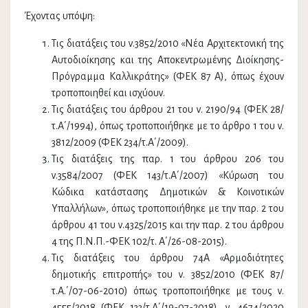
Έχοντας υπόψη:
Τις διατάξεις του ν.3852/2010 «Νέα Αρχιτεκτονική της
Αυτοδιοίκησης και της Αποκεντρωμένης Διοίκησης-
Πρόγραμμα Καλλικράτης» (ΦΕΚ 87 Α), όπως έχουν
τροποποιηθεί και ισχύουν.
Τις διατάξεις του άρθρου 21 του ν. 2190/94 (ΦΕΚ 28/
τ.Α΄/1994), όπως τροποποιήθηκε με το άρθρο 1 του ν.
3812/2009 (ΦΕΚ 234/τ.Α΄/2009).
Τις διατάξεις της παρ. 1 του άρθρου 206 του
ν.3584/2007 (ΦΕΚ 143/τ.Α΄/2007) «Κύρωση του
Κώδικα κατάστασης Δημοτικών & Κοινοτικών
Υπαλλήλων», όπως τροποποιήθηκε με την παρ. 2 του
άρθρου 41 του ν.4325/2015 και την παρ. 2 του άρθρου
4 της Π.Ν.Π.-ΦΕΚ 102/τ. Α΄/26-08-2015).
Τις διατάξεις του άρθρου 74Α «Αρμοδιότητες
δημοτικής επιτροπής» του ν. 3852/2010 (ΦΕΚ 87/
τ.Α.΄/07-06-2010) όπως τροποποιήθηκε με τους ν.
4555/2018 (ΦΕΚ 133/τ.Α΄/19-07-2018), ν. 4674/2020