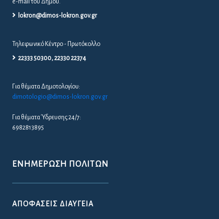
e-mail του Δήμου.
lokron@dimos-lokron.gov.gr
Τηλεφωνικό Κέντρο - Πρωτόκολλο
22333 50300, 22330 22374
Για θέματα Δημοτολογίου:
dimotologio@dimos-lokron.gov.gr
Για θέματα Ύδρευσης 24/7:
6982813895
ΕΝΗΜΈΡΩΣΗ ΠΟΛΙΤΏΝ
ΑΠΟΦΆΣΕΙΣ ΔΙΑΎΓΕΙΑ