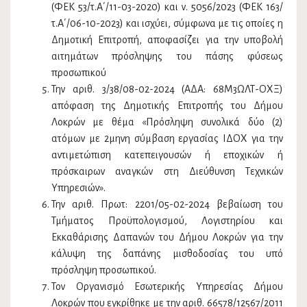
(ΦΕΚ 53/τ.Α΄/11-03-2020) και ν. 5056/2023 (ΦΕΚ 163/
τ.Α΄/06-10-2023) και ισχύει, σύμφωνα με τις οποίες η
Δημοτική Επιτροπή, αποφασίζει για την υποβολή
αιτημάτων πρόσληψης του πάσης φύσεως
προσωπικού
Την αριθ. 3/38/08-02-2024 (ΑΔΑ: 68Μ3ΩΛΤ-ΟΧΞ)
απόφαση της Δημοτικής Επιτροπής του Δήμου
Λοκρών με θέμα «Πρόσληψη συνολικά δύο (2)
ατόμων με 2μηνη σύμβαση εργασίας ΙΔΟΧ για την
αντιμετώπιση κατεπειγουσών ή εποχικών ή
πρόσκαιρων αναγκών στη Διεύθυνση Τεχνικών
Υπηρεσιών».
Την αριθ. Πρωτ: 2201/05-02-2024 βεβαίωση του
Τμήματος Προϋπολογισμού, Λογιστηρίου και
Εκκαθάρισης Δαπανών του Δήμου Λοκρών για την
κάλυψη της δαπάνης μισθοδοσίας του υπό
πρόσληψη προσωπικού.
Τον Οργανισμό Εσωτερικής Υπηρεσίας Δήμου
Λοκρών που εγκρίθηκε με την αριθ. 66578/12567/2011