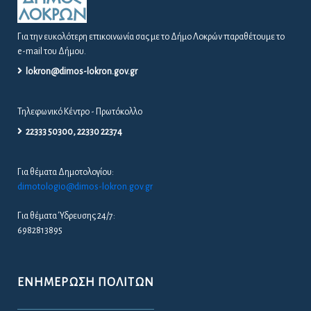
Για την ευκολότερη επικοινωνία σας με το Δήμο Λοκρών παραθέτουμε το
e-mail του Δήμου.
lokron@dimos-lokron.gov.gr
Τηλεφωνικό Κέντρο - Πρωτόκολλο
22333 50300, 22330 22374
Για θέματα Δημοτολογίου:
dimotologio@dimos-lokron.gov.gr
Για θέματα Ύδρευσης 24/7:
6982813895
ΕΝΗΜΈΡΩΣΗ ΠΟΛΙΤΏΝ