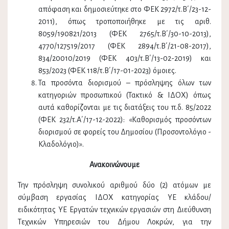
απόφαση και δημοσιεύτηκε στο ΦΕΚ 2972/τ.Β΄/23-12-
2011), όπως τροποποιήθηκε με τις αριθ.
8059/190821/2013 (ΦΕΚ 2765/τ.Β΄/30-10-2013),
4770/127519/2017 (ΦΕΚ 2894/τ.Β΄/21-08-2017),
834/20010/2019 (ΦΕΚ 403/τ.Β΄/13-02-2019) και
853/2023 (ΦΕΚ 118/τ.Β΄/17-01-2023) όμοιες.
Τα προσόντα διορισμού – πρόσληψης όλων των
κατηγοριών προσωπικού (Τακτικό & ΙΔΟΧ) όπως
αυτά καθορίζονται με τις διατάξεις του π.δ. 85/2022
(ΦΕΚ 232/τ.Α΄/17-12-2022): «Καθορισμός προσόντων
διορισμού σε φορείς του Δημοσίου (Προσοντολόγιο -
Κλαδολόγιο)».
Ανακοινώνουμε
Την πρόσληψη συνολικού αριθμού δύο (2) ατόμων με
σύμβαση εργασίας ΙΔΟΧ κατηγορίας ΥΕ κλάδου/
ειδικότητας ΥΕ Εργατών τεχνικών εργασιών στη Διεύθυνση
Τεχνικών Υπηρεσιών του Δήμου Λοκρών, για την