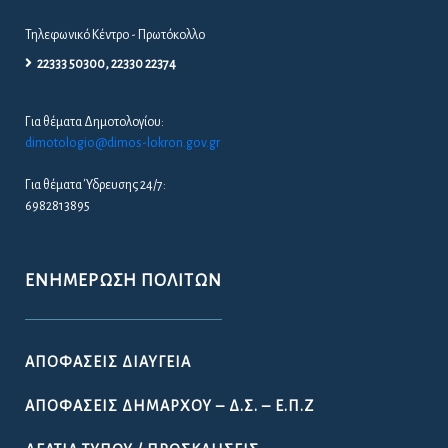
Τηλεφωνικό Κέντρο - Πρωτόκολλο
22333 50300, 22330 22374
Για θέματα Δημοτολογίου:
dimotologio@dimos-lokron.gov.gr
Για θέματα Ύδρευσης 24/7:
6982813895
ΕΝΗΜΈΡΩΣΗ ΠΟΛΙΤΏΝ
ΑΠΟΦΆΣΕΙΣ ΔΙΑΎΓΕΙΑ
ΑΠΟΦΆΣΕΙΣ ΔΗΜΆΡΧΟΥ – Δ.Σ. – Ε.Π.Ζ