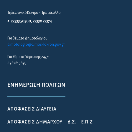
Τηλεφωνικό Κέντρο - Πρωτόκολλο
22333 50300, 22330 22374
Για θέματα Δημοτολογίου:
dimotologio@dimos-lokron.gov.gr
Για θέματα Ύδρευσης 24/7:
6982813895
ΕΝΗΜΈΡΩΣΗ ΠΟΛΙΤΏΝ
ΑΠΟΦΆΣΕΙΣ ΔΙΑΎΓΕΙΑ
ΑΠΟΦΆΣΕΙΣ ΔΗΜΆΡΧΟΥ – Δ.Σ. – Ε.Π.Ζ