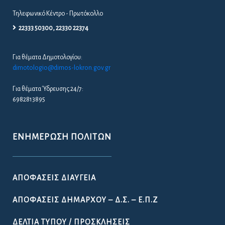
Τηλεφωνικό Κέντρο - Πρωτόκολλο
22333 50300, 22330 22374
Για θέματα Δημοτολογίου:
dimotologio@dimos-lokron.gov.gr
Για θέματα Ύδρευσης 24/7:
6982813895
ΕΝΗΜΈΡΩΣΗ ΠΟΛΙΤΏΝ
ΑΠΟΦΆΣΕΙΣ ΔΙΑΎΓΕΙΑ
ΑΠΟΦΆΣΕΙΣ ΔΗΜΆΡΧΟΥ – Δ.Σ. – Ε.Π.Ζ
ΔΕΛΤΊΑ ΤΎΠΟΥ / ΠΡΟΣΚΛΉΣΕΙΣ