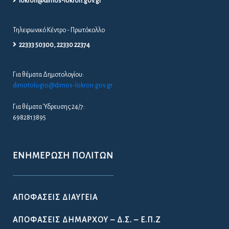
lokron@dimos-lokron.gov.gr
Τηλεφωνικό Κέντρο - Πρωτόκολλο
22333 50300, 22330 22374
Για θέματα Δημοτολογίου:
dimotologio@dimos-lokron.gov.gr
Για θέματα Ύδρευσης 24/7:
6982813895
ΕΝΗΜΈΡΩΣΗ ΠΟΛΙΤΏΝ
ΑΠΟΦΆΣΕΙΣ ΔΙΑΎΓΕΙΑ
ΑΠΟΦΆΣΕΙΣ ΔΗΜΆΡΧΟΥ – Δ.Σ. – Ε.Π.Ζ