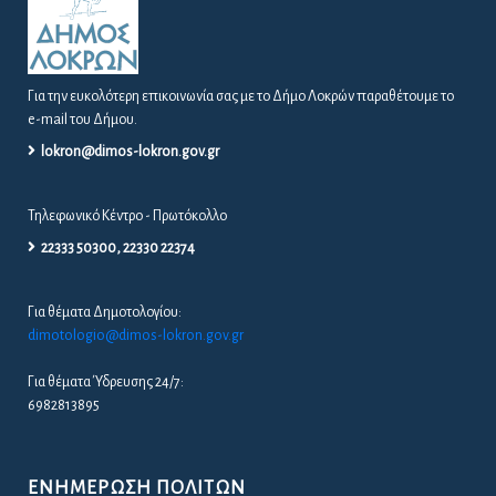
Για την ευκολότερη επικοινωνία σας με το Δήμο Λοκρών παραθέτουμε το
e-mail του Δήμου.
lokron@dimos-lokron.gov.gr
Τηλεφωνικό Κέντρο - Πρωτόκολλο
22333 50300, 22330 22374
Για θέματα Δημοτολογίου:
dimotologio@dimos-lokron.gov.gr
Για θέματα Ύδρευσης 24/7:
6982813895
ΕΝΗΜΈΡΩΣΗ ΠΟΛΙΤΏΝ